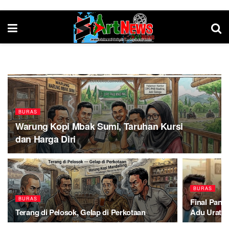
BURAS
Warung Kopi Mbak Sumi, Taruhan Kursi
dan Harga Diri
BURAS
BURAS
Final Pana
Terang di Pelosok, Gelap di Perkotaan
Adu Urat d