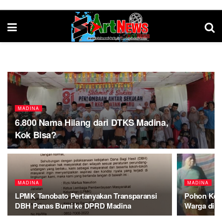
MADINA
6.800 Nama Hilang dari DTKS Madina,
Kok Bisa?
MADINA
MADINA
LPMK Tanobato Pertanyakan Transparansi
Pohon Kel
DBH Panas Bumi ke DPRD Madina
Warga di B