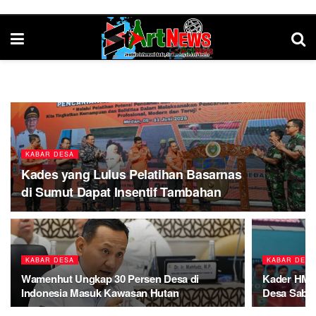
KABAR DESA
Kades yang Lulus Pelatihan Basarnas
di Sumut Dapat Insentif Tambahan
KABAR DESA
KABAR DESA
Wamenhut Ungkap 30 Persen Desa di
Kader HMI 
Indonesia Masuk Kawasan Hutan
Desa Sabaj