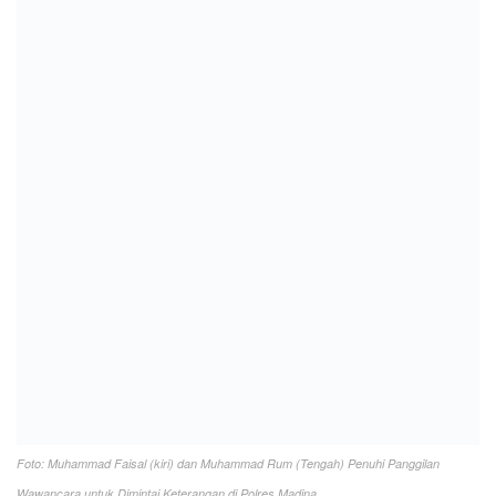
Foto: Muhammad Faisal (kiri) dan Muhammad Rum (Tengah) Penuhi Panggilan
Wawancara untuk Dimintai Keterangan di Polres Madina.