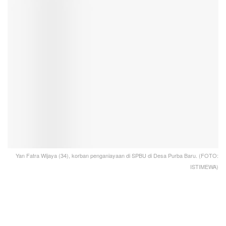
Yan Fatra Wijaya (34), korban penganiayaan di SPBU di Desa Purba Baru. (FOTO:
ISTIMEWA)