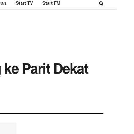
ran
Start TV
Start FM
 ke Parit Dekat