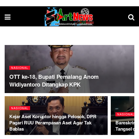
NASIONAL
OTT ke-18, Bupati Pemalang Anom
Widiyantoro Ditangkap KPK
NASIONAL
NASIONAL
Kejar Aset Koruptor hingga Pelosok, DPR
Pagari RUU Perampasan Aset Agar Tak
Bareskrim 
Bablas
Tangsel dan