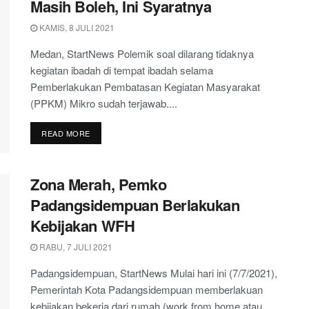
Masih Boleh, Ini Syaratnya
KAMIS, 8 JULI 2021
Medan, StartNews Polemik soal dilarang tidaknya
kegiatan ibadah di tempat ibadah selama
Pemberlakukan Pembatasan Kegiatan Masyarakat
(PPKM) Mikro sudah terjawab....
DETAILS
READ MORE
Zona Merah, Pemko
Padangsidempuan Berlakukan
Kebijakan WFH
RABU, 7 JULI 2021
Padangsidempuan, StartNews Mulai hari ini (7/7/2021),
Pemerintah Kota Padangsidempuan memberlakuan
kebijakan bekerja dari rumah (work from home atau