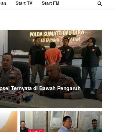
ran
Start TV
Start FM
sel Ternyata di Bawah Pengaruh
SUMUT