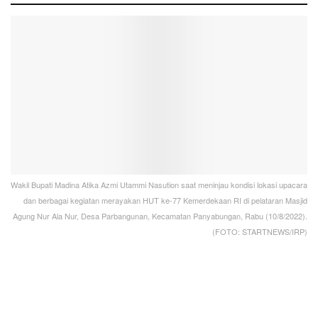
Wakil Bupati Madina Atika Azmi Utammi Nasution saat meninjau kondisi lokasi upacara
dan berbagai kegiatan merayakan HUT ke-77 Kemerdekaan RI di pelataran Masjid
Agung Nur Ala Nur, Desa Parbangunan, Kecamatan Panyabungan, Rabu (10/8/2022).
(FOTO: STARTNEWS/IRP)