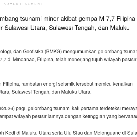
ADVERTISEMENT
ombang tsunami minor akibat gempa M 7,7 Filipina
isir Sulawesi Utara, Sulawesi Tengah, dan Maluku
atologi, dan Geofisika (BMKG) mengumumkan gelombang tsuna
7 di Mindanao, Filipina, telah menerjang tujuh wilayah pesisir
 Filipina, rambatan energi seismik tersebut memicu kenaikan
 Utara, Sulawesi Tengah, dan Maluku Utara.
2026) pagi, gelombang tsunami kali pertama terdeteksi meray
 empat wilayah pesisir lainnya dengan ketinggian yang bervarias
 Kedi di Maluku Utara serta Ulu Siau dan Melonguane di Sul