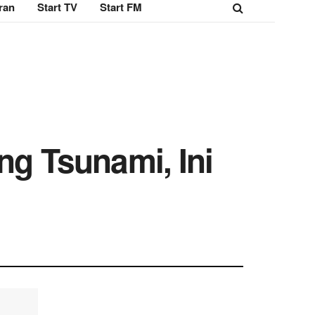
ran
Start TV
Start FM
ng Tsunami, Ini