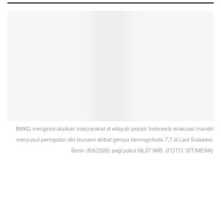
BMKG menginstruksikan masyarakat di wilayah pesisir Indonesia evakuasi mandiri
menyusul peringatan dini tsunami akibat gempa bermagnitudo 7,7 di Laut Sulawesi,
Senin (8/6/2026) pagi pukul 06.37 WIB. (FOTO: ISTIMEWA)