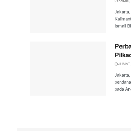
KAMIS,
Jakarta
Kalimant
Ismail B
Perba
Pilka
JUMAT,
Jakarta,
pendanaa
pada Ang