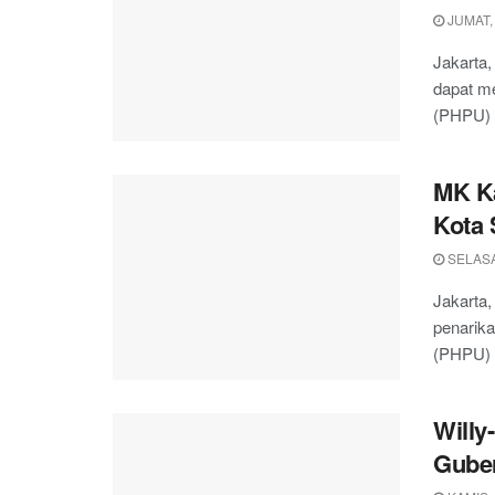
JUMAT,
Jakarta
dapat m
(PHPU) 
MK K
Kota 
SELASA
Jakarta
penarik
(PHPU) W
Willy
Guber