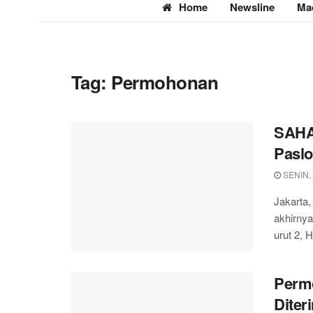
Home
Newsline
Ma
Tag:
Permohonan
SAHA
Pasl
SENIN,
Jakarta,
akhirnya
urut 2, H.
Perm
Diter