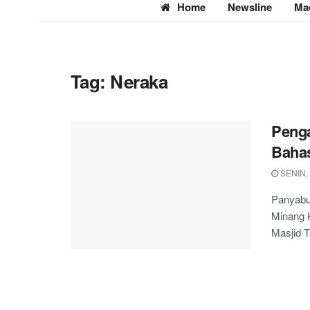
Home
Newsline
Ma
Tag:
Neraka
Penga
Bahas
SENIN,
Panyabu
Minang K
Masjid T