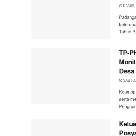
KAMIS,
Padangs
keterse
Tahun Ba
TP-P
Monit
Desa
SABTU, 
Kotanop
serta me
Pengger
Ketua
Posy