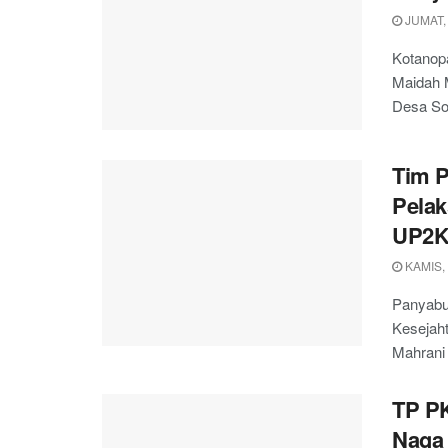
JUMAT, 
Kotanop
Maidah 
Desa Sop
Tim P
Pelak
UP2K 
KAMIS, 
Panyabu
Kesejaht
Mahrani 
TP PK
Naga