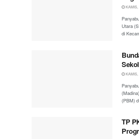
KAMIS, 
Panyabu
Utara (S
di Kecam
Bund
Seko
KAMIS,
Panyabu
(Madina)
(PBM) di
TP PK
Prog