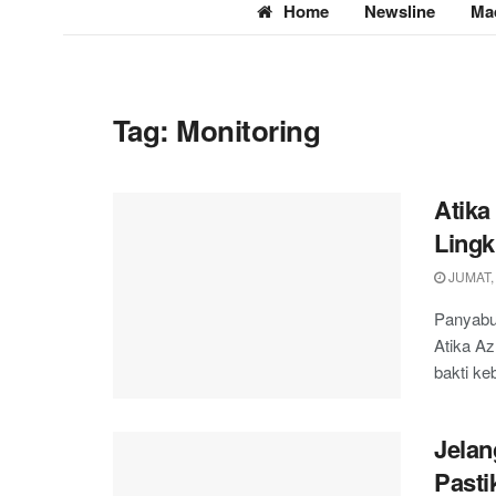
Home
Newsline
Ma
Tag:
Monitoring
Atika
Ling
JUMAT,
Panyabun
Atika Az
bakti keb
Jelan
Past