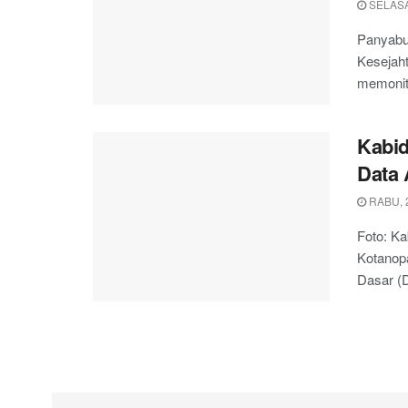
SELASA
Panyabu
Kesejah
memonit
Kabid
Data 
RABU, 
Foto: Ka
Kotanop
Dasar (D