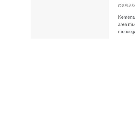
SELASA
Kemenag
area mud
mencega