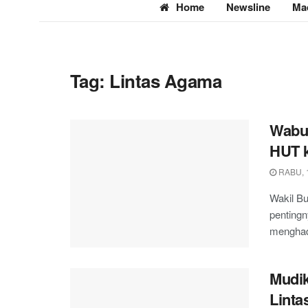
Home
Newsline
Ma
Tag:
Lintas Agama
Wabup
HUT 
RABU, 1
Wakil B
pentingn
menghad
Mudik
Linta