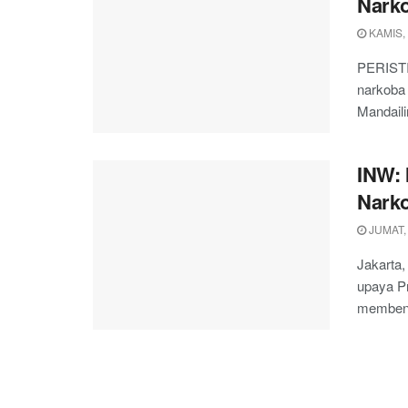
Nark
KAMIS,
PERISTI
narkoba
Mandaili
INW: 
Narko
JUMAT,
Jakarta,
upaya P
membent