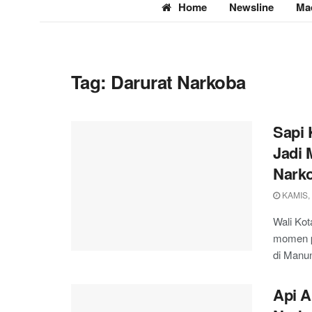
Home
Newsline
Ma
Tag:
Darurat Narkoba
Sapi 
Jadi 
Nark
KAMIS, 
Wali Ko
momen p
di Manu
Api A