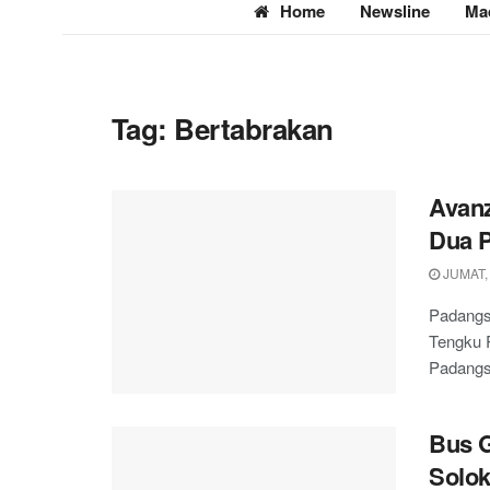
Home
Newsline
Ma
Tag:
Bertabrakan
Avanz
Dua 
JUMAT,
Padangsi
Tengku R
Padangs
Bus G
Solok