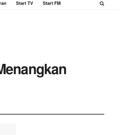
ran
Start TV
Start FM
 Menangkan