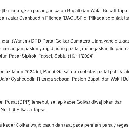
wajib menangkan pasangan calon Bupati dan Wakil Bupati Tapan
dan Jafar Syahbuddin Ritonga (BAGUSI) di Pilkada serentak ta
angan (Wantim) DPD Partai Golkar Sumatera Utara yang dituga
menangan paslon yang diusung partai, menegaskan itu pada 
un Pasar Sipirok, Tapsel, Sabtu (16/11/2024).
ak tahun 2024 ini, Partai Golkar dan sebelas partai politik la
Jafar Syahbuddin Ritonga sebagai Paslon Bupati dan Wakil Bu
Pusat (DPP) tersebut, setiap kader Golkar diwajibkan dan
o.1 di Pilkada Tapsel.
i kader Golkar wajib patuh dan taat pada perintah partai,” tegas