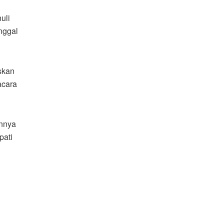
uli
nggal
skan
acara
innya
pati