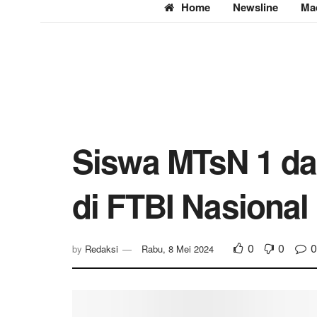
Home
Newsline
Ma
Siswa MTsN 1 d
di FTBI Nasional
0
0
0
by
Redaksi
Rabu, 8 Mei 2024