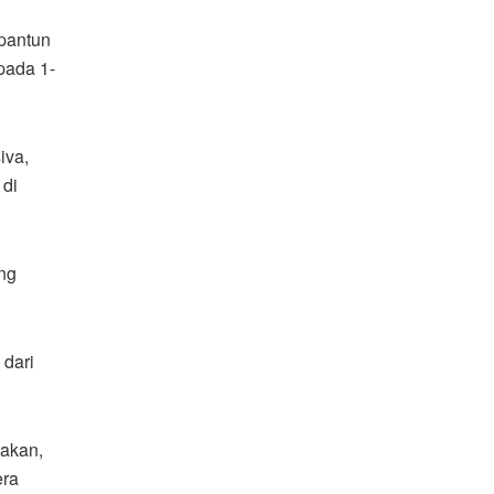
pantun
pada 1-
iva,
 di
ng
dari
takan,
era