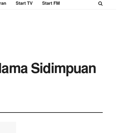
ran
Start TV
Start FM
Nama Sidimpuan