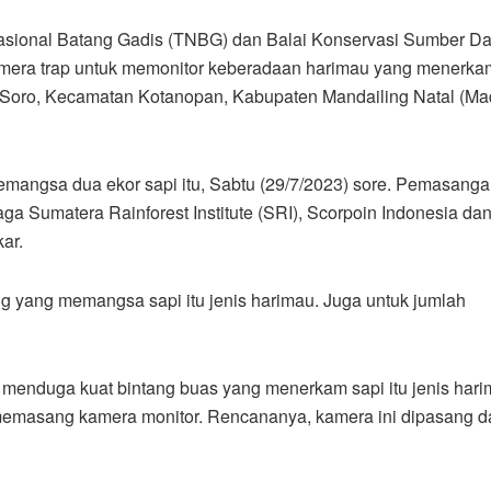
asional Batang Gadis (TNBG) dan Balai Konservasi Sumber D
mera trap untuk memonitor keberadaan harimau yang menerka
 Soro, Kecamatan Kotanopan, Kabupaten Mandailing Natal (Mad
memangsa dua ekor sapi itu, Sabtu (29/7/2023) sore. Pemasang
aga Sumatera Rainforest Institute (SRI), Scorpoin Indonesia d
ar.
g yang memangsa sapi itu jenis harimau. Juga untuk jumlah
a menduga kuat bintang buas yang menerkam sapi itu jenis har
 memasang kamera monitor. Rencananya, kamera ini dipasang 