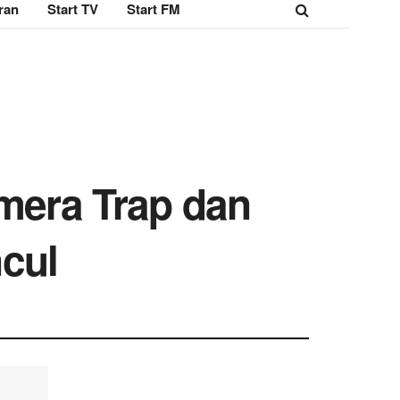
ran
Start TV
Start FM
era Trap dan
cul