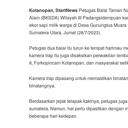
Kotanopa
n, St
art
News
Petugas Balai Taman N
Alam (BKSDA) Wilayah III Padangsidempuan ka
ekor sapi milik warga di Desa Gunungtua Muara
Sumatera Utara, Jumat (28/7/2023).
Petugas dua balai itu turun ke tempat harimau 
kamera trap itu juga disaksikan perwakilan lemb
8, Forkopincam Kotanopan, dan masyarakat setik
Kamera trap dipasang untuk memastikan binatan
binatangnya.
Berdasarkan jejak telapak kakinya, petugas jug
sumatera. Namun, hal perlu dipastikan dengan
beberapa hari kedepan.