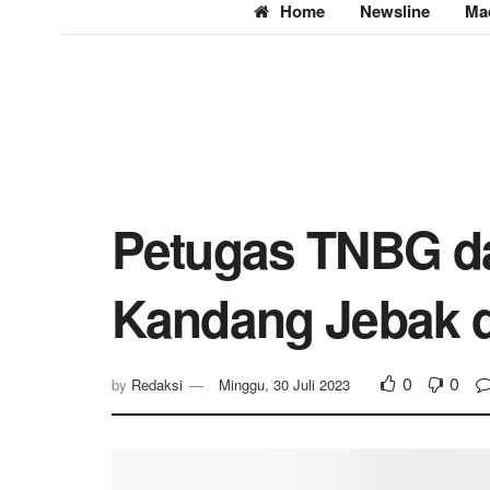
Home
Newsline
Ma
Petugas TNBG d
Kandang Jebak d
0
0
by
Redaksi
Minggu, 30 Juli 2023