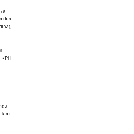
aya
m dua
ina),
an
an KPH
imau
dalam