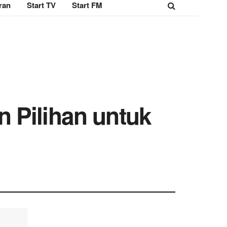
ran
Start TV
Start FM
 Pilihan untuk