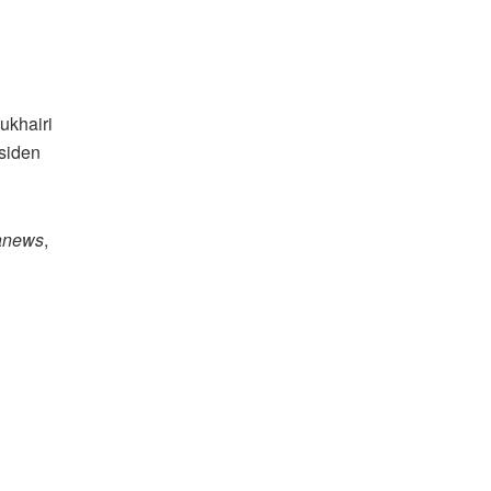
ukhairi
siden
anews
,