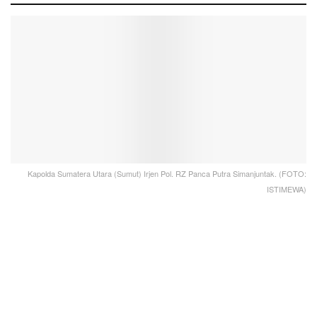
Kapolda Sumatera Utara (Sumut) Irjen Pol. RZ Panca Putra Simanjuntak. (FOTO:
ISTIMEWA)