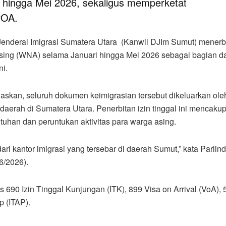
 hingga Mei 2026, sekaligus memperketat
POA.
 Jenderal Imigrasi Sumatera Utara (Kanwil DJIm Sumut) menerb
asing (WNA) selama Januari hingga Mei 2026 sebagai bagian da
ni.
skan, seluruh dokumen keimigrasian tersebut dikeluarkan ole
i daerah di Sumatera Utara. Penerbitan izin tinggal ini mencaku
uhan dan peruntukan aktivitas para warga asing.
dari kantor imigrasi yang tersebar di daerah Sumut,” kata Parli
6/2026).
as 690 Izin Tinggal Kunjungan (ITK), 899 Visa on Arrival (VoA), 
p (ITAP).