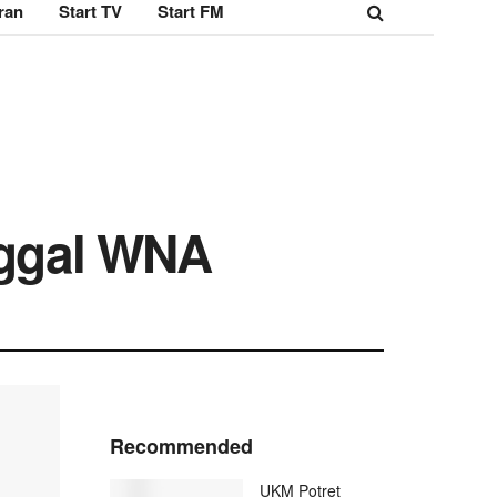
ran
Start TV
Start FM
inggal WNA
Recommended
UKM Potret