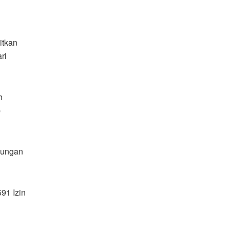
itkan
ri
h
p
ndungan
591 Izin