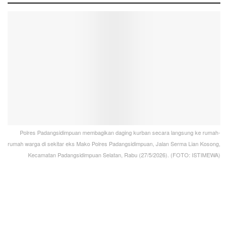
Polres Padangsidimpuan membagikan daging kurban secara langsung ke rumah-
rumah warga di sekitar eks Mako Polres Padangsidimpuan, Jalan Serma Lian Kosong,
Kecamatan Padangsidimpuan Selatan, Rabu (27/5/2026). (FOTO: ISTIMEWA)