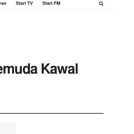
ran
Start TV
Start FM
 Pemuda Kawal