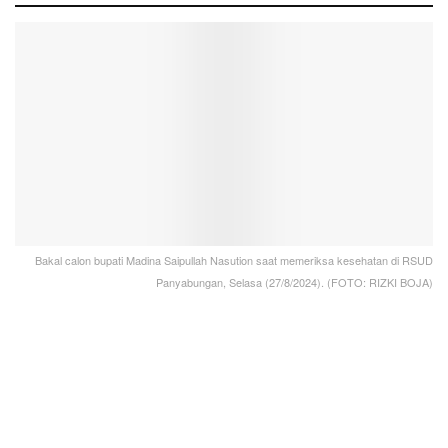
Bakal calon bupati Madina Saipullah Nasution saat memeriksa kesehatan di RSUD
Panyabungan, Selasa (27/8/2024). (FOTO: RIZKI BOJA)