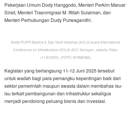
Pekerjaan Umum Dody Hanggodo, Menteri Perkim Maruar
Sirait, Menteri Trasnmigrasi M. Iftitah Sulaiman, dan
Menteri Perhubungan Dudy Purwagandhi.
Kadis PUPR Madina Ir. Elpi Yanti Harahap (kiri) di acara International
Conference on Infrastructure (ICI) di JICC Senayan, Jakarta, Rabu
(11/6/2025). (FOTO: ISTIMEWA)
Kegiatan yang berlangsung 11-12 Juni 2025 tersebut
untuk wadah bagi para pemangku kepentingan baik dari
sektor pemerintah maupun swasta dalam membahas isu-
isu terkait pembangunan dan infrastruktur sekaligus
menjadi pendorong peluang bisnis dan investasi.