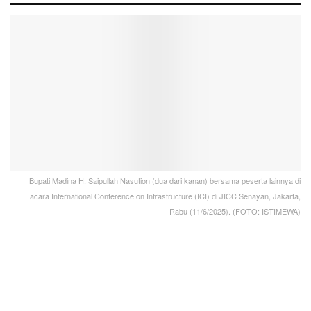
Bupati Madina H. Saipullah Nasution (dua dari kanan) bersama peserta lainnya di
acara International Conference on Infrastructure (ICI) di JICC Senayan, Jakarta,
Rabu (11/6/2025). (FOTO: ISTIMEWA)