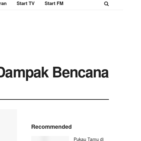
ran
Start TV
Start FM
 Dampak Bencana
Recommended
Pukau Tamu di