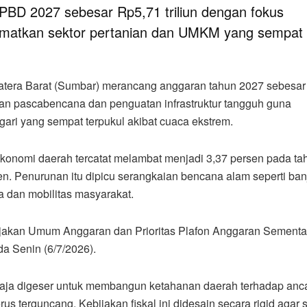
D 2027 sebesar Rp5,71 triliun dengan fokus
amatkan sektor pertanian dan UMKM yang sempat
atera Barat (Sumbar) merancang anggaran tahun 2027 sebesar
han pascabencana dan penguatan infrastruktur tangguh guna
ari yang sempat terpukul akibat cuaca ekstrem.
ekonomi daerah tercatat melambat menjadi 3,37 persen pada ta
. Penurunan itu dipicu serangkaian bencana alam seperti banj
ma dan mobilitas masyarakat.
akan Umum Anggaran dan Prioritas Plafon Anggaran Sementa
 Senin (6/7/2026).
ngaja digeser untuk membangun ketahanan daerah terhadap an
us terguncang. Kebijakan fiskal ini didesain secara rigid agar 