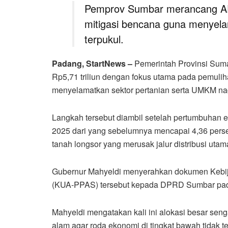
Pemprov Sumbar merancang APB
mitigasi bencana guna menyel
terpukul.
Padang, StartNews –
Pemerintah Provinsi Sum
Rp5,71 triliun dengan fokus utama pada pemuli
menyelamatkan sektor pertanian serta UMKM nag
Langkah tersebut diambil setelah pertumbuhan 
2025 dari yang sebelumnya mencapai 4,36 persen
tanah longsor yang merusak jalur distribusi uta
Gubernur Mahyeldi menyerahkan dokumen Kebij
(KUA-PPAS) tersebut kepada DPRD Sumbar pada
Mahyeldi mengatakan kali ini alokasi besar se
alam agar roda ekonomi di tingkat bawah tidak ter