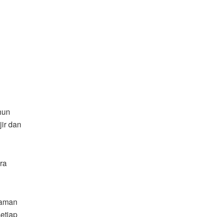
hun
ir dan
ra
caman
setiap