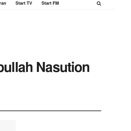
ran
Start TV
Start FM
pullah Nasution