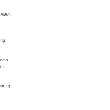
Astuti,
ang
uddin
ah
gusung