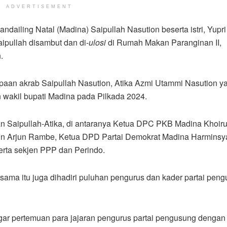
ADVERTISEMENT
ndailing Natal (Madina) Saipullah Nasution beserta istri, Yupri 
ipullah disambut dan di-
ulosi
di Rumah Makan Paranginan II,
.
paan akrab Saipullah Nasution, Atika Azmi Utammi Nasution y
 wakil bupati Madina pada Pilkada 2024.
an Saipullah-Atika, di antaranya Ketua DPC PKB Madina Khoir
in Arjun Rambe, Ketua DPD Partai Demokrat Madina Harminsy
rta sekjen PPP dan Perindo.
ma itu juga dihadiri puluhan pengurus dan kader partai pen
ar pertemuan para jajaran pengurus partai pengusung dengan