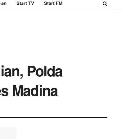
ran
Start TV
Start FM
ian, Polda
es Madina