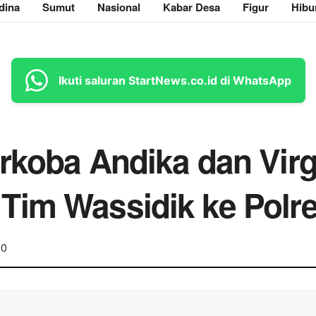
dina
Sumut
Nasional
Kabar Desa
Figur
Hibu
Ikuti saluran StartNews.co.id di WhatsApp
rkoba Andika dan Virg
Tim Wassidik ke Polr
0