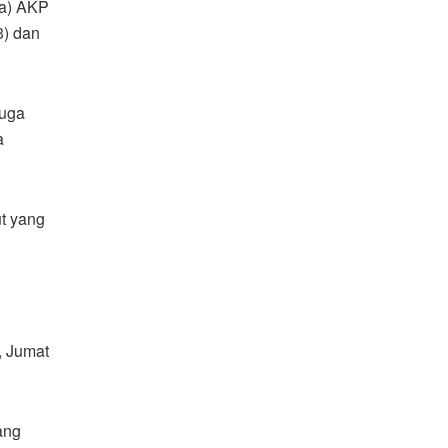
na) AKP
3) dan
juga
a
t yang
, Jumat
ang