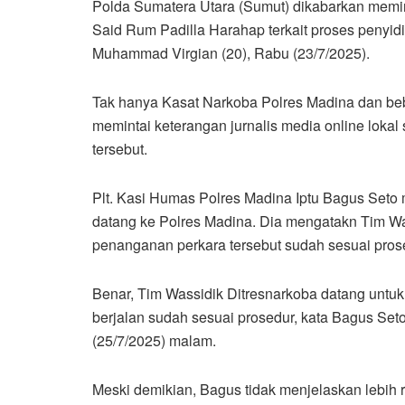
Polda Sumatera Utara (Sumut) dikabarkan memin
Said Rum Padilla Harahap terkait proses penyi
Muhammad Virgian (20), Rabu (23/7/2025).
Tak hanya Kasat Narkoba Polres Madina dan be
memintai keterangan jurnalis media online loka
tersebut.
Plt. Kasi Humas Polres Madina Iptu Bagus Set
datang ke Polres Madina. Dia mengatakn Tim Wa
penanganan perkara tersebut sudah sesuai pros
Benar, Tim Wassidik Ditresnarkoba datang unt
berjalan sudah sesuai prosedur, kata Bagus Se
(25/7/2025) malam.
Meski demikian, Bagus tidak menjelaskan lebih r