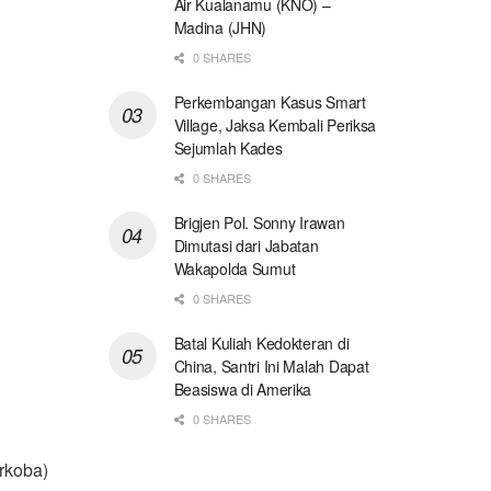
Air Kualanamu (KNO) –
Madina (JHN)
0 SHARES
Perkembangan Kasus Smart
Village, Jaksa Kembali Periksa
Sejumlah Kades
0 SHARES
Brigjen Pol. Sonny Irawan
Dimutasi dari Jabatan
Wakapolda Sumut
0 SHARES
Batal Kuliah Kedokteran di
China, Santri Ini Malah Dapat
Beasiswa di Amerika
0 SHARES
rkoba)