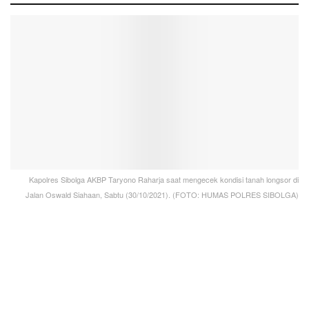
Kapolres Sibolga AKBP Taryono Raharja saat mengecek kondisi tanah longsor di
Jalan Oswald Siahaan, Sabtu (30/10/2021). (FOTO: HUMAS POLRES SIBOLGA)