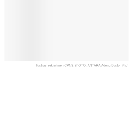
Ilustrasi rekruitmen CPNS. (FOTO: ANTARA/Adeng Bustomi/hp)