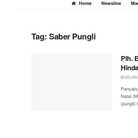
Home
Newsline
Ma
Tag:
Saber Pungli
Plh. 
Hinda
SELASA,
Panyabun
Natal (M
(pungli)