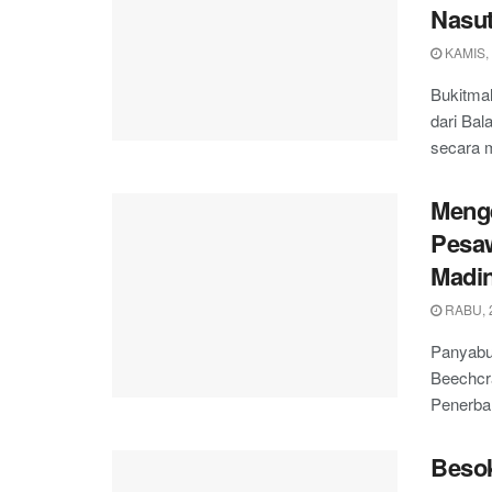
Nasut
KAMIS,
Bukitmal
dari Bal
secara m
Menge
Pesaw
Madi
RABU, 
Panyabun
Beechcra
Penerba
Besok