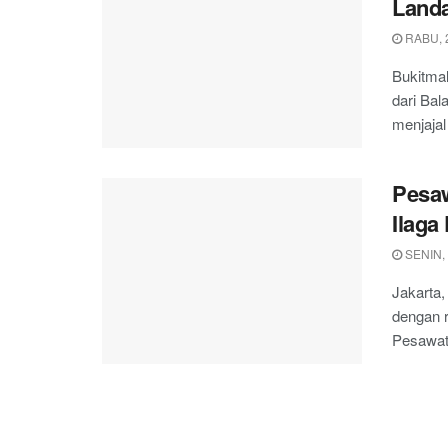
Land
RABU, 
Bukitmal
dari Bal
menjajal
Pesaw
Ilaga
SENIN,
Jakarta,
dengan 
Pesawat