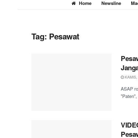
Home
Newsline
Ma
Tag:
Pesawat
Pesaw
Jang
KAMIS, 
ASAP ro
"Paten",
VIDEO
Pesaw