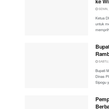
ke Wi
SENIN, 
Ketua D
untuk me
mempriha
Bupat
Ramb
SABTU,
Bupati M
Dinas P
Sipogu y
Pempr
Berba