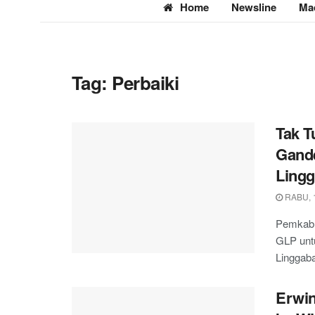
Home
Newsline
Ma
Tag:
Perbaiki
Tak T
Gande
Ling
RABU, 1
Pemkab 
GLP untu
Linggaba
Erwin