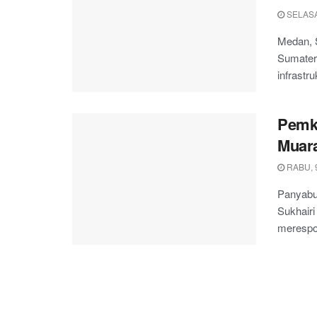
SELASA
Medan, 
Sumater
infrastru
Pemka
Muar
RABU, 
Panyabu
Sukhairi
merespo