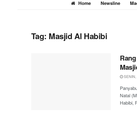
Home
Newsline
Ma
Tag:
Masjid Al Habibi
Rang 
Masji
SENIN,
Panyabu
Natal (
Habibi, P