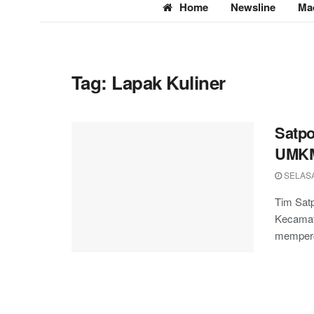
Home
Newsline
Ma
Tag:
Lapak Kuliner
Satpo
UMKM
SELASA
Tim Sat
Kecamat
memperca