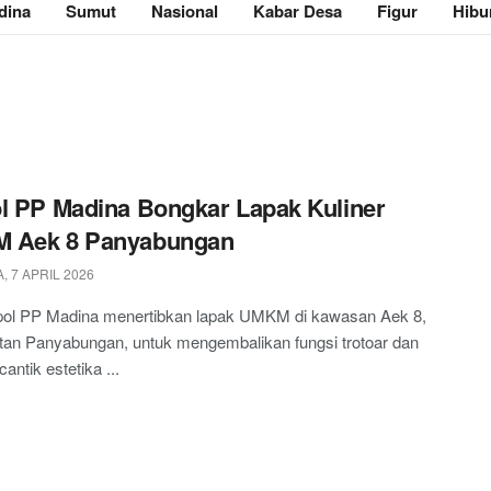
dina
Sumut
Nasional
Kabar Desa
Figur
Hibu
l PP Madina Bongkar Lapak Kuliner
 Aek 8 Panyabungan
, 7 APRIL 2026
pol PP Madina menertibkan lapak UMKM di kawasan Aek 8,
an Panyabungan, untuk mengembalikan fungsi trotoar dan
ntik estetika ...