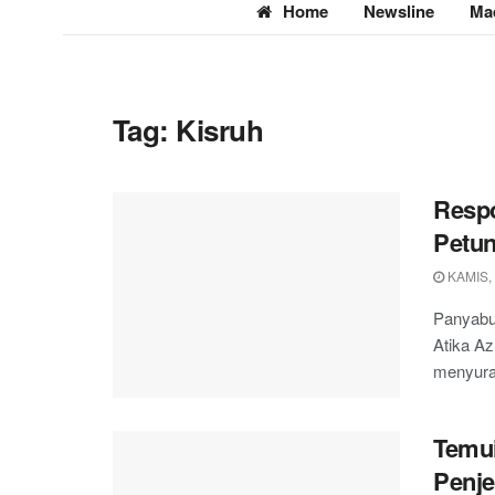
Home
Newsline
Ma
Tag:
Kisruh
Resp
Petu
KAMIS,
Panyabun
Atika A
menyura
Temui
Penje