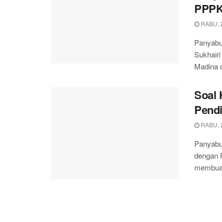
PPP
RABU, 
Panyabu
Sukhair
Madina 
Soal 
Pendi
RABU, 
Panyabu
dengan P
membuat