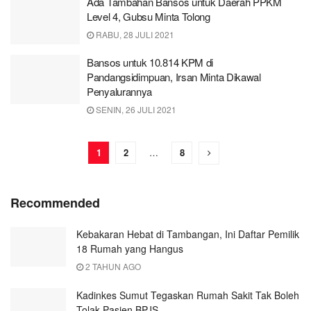
Ada Tambahan Bansos untuk Daerah PPKM
Level 4, Gubsu Minta Tolong
RABU, 28 JULI 2021
Bansos untuk 10.814 KPM di
Pandangsidimpuan, Irsan Minta Dikawal
Penyalurannya
SENIN, 26 JULI 2021
1
2
…
8
Recommended
Kebakaran Hebat di Tambangan, Ini Daftar Pemilik
18 Rumah yang Hangus
2 TAHUN AGO
Kadinkes Sumut Tegaskan Rumah Sakit Tak Boleh
Tolak Pasien BPJS