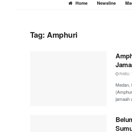
Home
Newsline
Ma
Tag:
Amphuri
Amph
Jama
RABU, 
Medan, 
(Amphur
jamaah u
Belum
Sumut