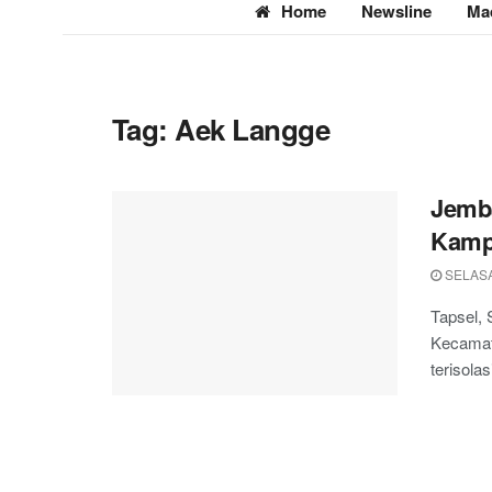
Home
Newsline
Ma
Tag:
Aek Langge
Jemba
Kampu
SELASA
Tapsel,
Kecamata
terisola