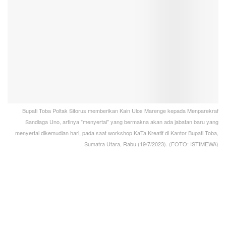
Bupati Toba Poltak Sitorus memberikan Kain Ulos Marenge kepada Menparekraf
Sandiaga Uno, artinya "menyertai" yang bermakna akan ada jabatan baru yang
menyertai dikemudian hari, pada saat workshop KaTa Kreatif di Kantor Bupati Toba,
Sumatra Utara, Rabu (19/7/2023). (FOTO: ISTIMEWA)