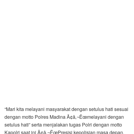
“Mari kita melayani masyarakat dengan setulus hati sesuai
dengan motto Polres Madina Ã¢â‚¬Ëœmelayani dengan
setulus hati” serta menjalakan tugas Polri dengan motto
Kapolri saat ini Ã¢â‚¬ËœPresisi kepolisian masa depan,