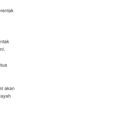
rentak
entak
ni.
gtua
mi akan
layah