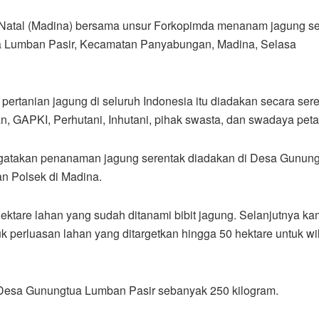
 Natal (Madina) bersama unsur Forkopimda menanam jagung se
a Lumban Pasir, Kecamatan Panyabungan, Madina, Selasa
pertanian jagung di seluruh Indonesia itu diadakan secara ser
n, GAPKI, Perhutani, Inhutani, pihak swasta, dan swadaya peta
gatakan penanaman jagung serentak diadakan di Desa Gunun
an Polsek di Madina.
hektare lahan yang sudah ditanami bibit jagung. Selanjutnya ka
 perluasan lahan yang ditargetkan hingga 50 hektare untuk wi
m Desa Gunungtua Lumban Pasir sebanyak 250 kilogram.