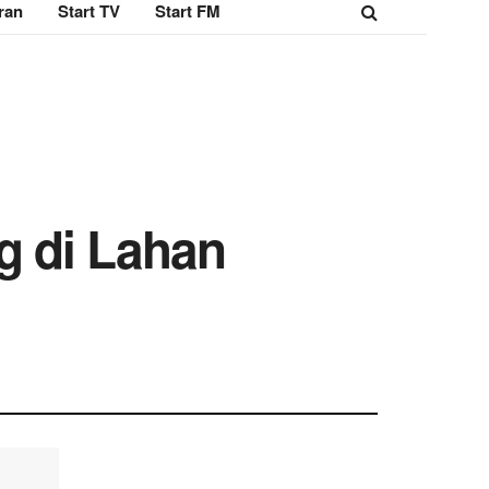
ran
Start TV
Start FM
g di Lahan