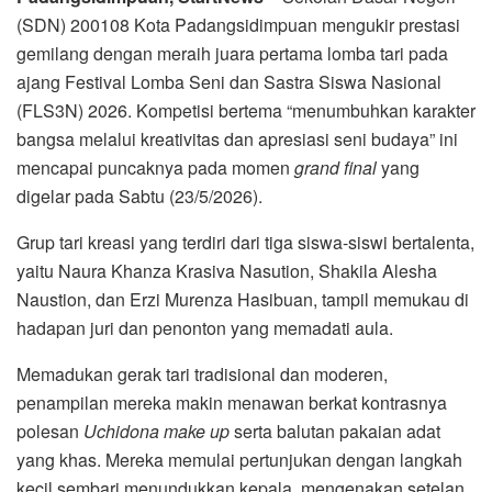
(SDN) 200108 Kota Padangsidimpuan mengukir prestasi
gemilang dengan meraih juara pertama lomba tari pada
ajang Festival Lomba Seni dan Sastra Siswa Nasional
(FLS3N) 2026. Kompetisi bertema “menumbuhkan karakter
bangsa melalui kreativitas dan apresiasi seni budaya” ini
mencapai puncaknya pada momen
grand final
yang
digelar pada Sabtu (23/5/2026).
Grup tari kreasi yang terdiri dari tiga siswa-siswi bertalenta,
yaitu Naura Khanza Krasiva Nasution, Shakila Alesha
Naustion, dan Erzi Murenza Hasibuan, tampil memukau di
hadapan juri dan penonton yang memadati aula.
Memadukan gerak tari tradisional dan moderen,
penampilan mereka makin menawan berkat kontrasnya
polesan
Uchidona make up
serta balutan pakaian adat
yang khas. Mereka memulai pertunjukan dengan langkah
kecil sembari menundukkan kepala, mengenakan setelan