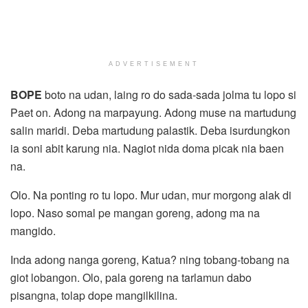
ADVERTISEMENT
BOPE
boto na udan, laing ro do sada-sada jolma tu lopo si
Paet on. Adong na marpayung. Adong muse na martudung
salin maridi. Deba martudung palastik. Deba isurdungkon
ia soni abit karung nia. Nagiot nida doma picak nia baen
na.
Olo. Na ponting ro tu lopo. Mur udan, mur morgong alak di
lopo. Naso somal pe mangan goreng, adong ma na
mangido.
Inda adong nanga goreng, Katua? ning tobang-tobang na
giot lobangon. Olo, pala goreng na tarlamun dabo
pisangna, tolap dope mangilkilina.