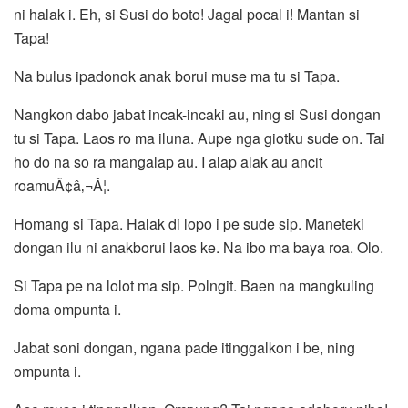
ni halak i. Eh, si Susi do boto! Jagal pocal i! Mantan si
Tapa!
Na bulus ipadonok anak borui muse ma tu si Tapa.
Nangkon dabo jabat incak-incaki au, ning si Susi dongan
tu si Tapa. Laos ro ma iluna. Aupe nga giotku sude on. Tai
ho do na so ra mangalap au. I alap alak au ancit
roamuÃ¢â‚¬Â¦.
Homang si Tapa. Halak di lopo i pe sude sip. Maneteki
dongan ilu ni anakborui laos ke. Na ibo ma baya roa. Olo.
Si Tapa pe na lolot ma sip. Polngit. Baen na mangkuling
doma ompunta i.
Jabat soni dongan, ngana pade itinggalkon i be, ning
ompunta i.