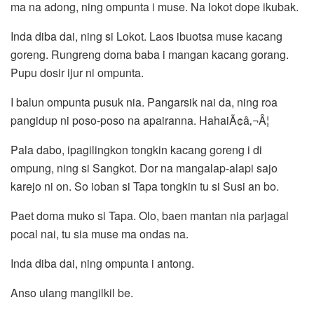
ma na adong, ning ompunta i muse. Na lokot dope ikubak.
Inda diba dai, ning si Lokot. Laos ibuotsa muse kacang
goreng. Rungreng doma baba i mangan kacang gorang.
Pupu dosir ijur ni ompunta.
I balun ompunta pusuk nia. Pangarsik nai da, ning roa
pangidup ni poso-poso na apairanna. HahaiÃ¢â‚¬Â¦
Pala dabo, ipagilingkon tongkin kacang goreng i di
ompung, ning si Sangkot. Dor na mangalap-alapi sajo
karejo ni on. So ioban si Tapa tongkin tu si Susi an bo.
Paet doma muko si Tapa. Olo, baen mantan nia parjagal
pocal nai, tu sia muse ma ondas na.
Inda diba dai, ning ompunta i antong.
Anso ulang mangilkil be.