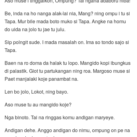
Aso muse i tinggalkon, Ompung? Tai ngana adaboru niba!
Be, inda na ho nanga alak-lai nia, Mang? ning ompu i tu si
Tapa. Mur bile mada boto muko si Tapa. Angke na homu
do uida na jolo tu jae tu julu.
Sip polngit sude. I mada masalah on. Ima so tondo sajo si
Tapa.
Baen na ro doma da halak tu lopo. Mangido kopi ibungkus
di palastik. Giot tu partukangan ning roa. Margoso muse si
Paet manjalaki koje panambat na.
Len bo jolo, Lokot, ning bayo.
Aso muse tu au mangido koje?
Nga binoto. Tai na ringgas komu andigan maryeye.
Andigan dehe. Anggo andigan do nimu, ompung on pe na