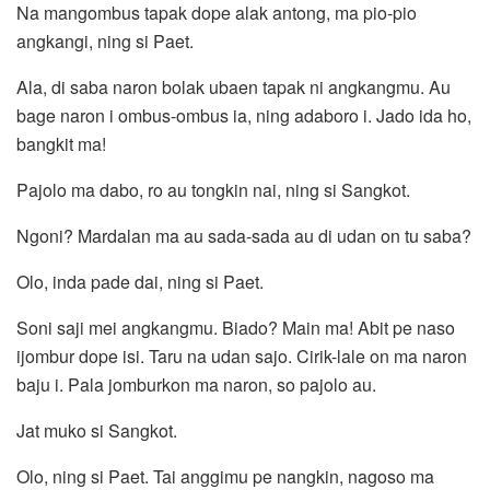
Na mangombus tapak dope alak antong, ma pio-pio
angkangi, ning si Paet.
Ala, di saba naron bolak ubaen tapak ni angkangmu. Au
bage naron i ombus-ombus ia, ning adaboro i. Jado ida ho,
bangkit ma!
Pajolo ma dabo, ro au tongkin nai, ning si Sangkot.
Ngoni? Mardalan ma au sada-sada au di udan on tu saba?
Olo, inda pade dai, ning si Paet.
Soni saji mei angkangmu. Biado? Main ma! Abit pe naso
ijombur dope isi. Taru na udan sajo. Cirik-lale on ma naron
baju i. Pala jomburkon ma naron, so pajolo au.
Jat muko si Sangkot.
Olo, ning si Paet. Tai anggimu pe nangkin, nagoso ma