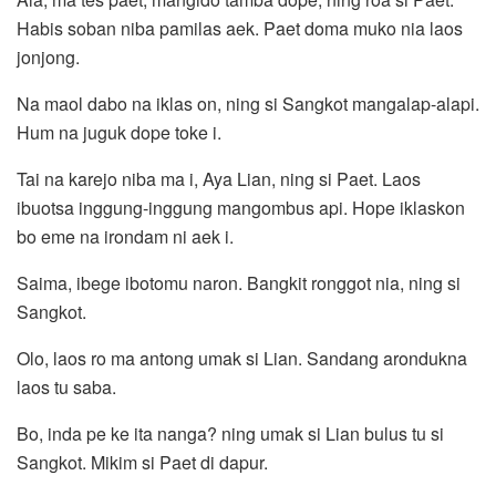
Habis soban niba pamilas aek. Paet doma muko nia laos
jonjong.
Na maol dabo na iklas on, ning si Sangkot mangalap-alapi.
Hum na juguk dope toke i.
Tai na karejo niba ma i, Aya Lian, ning si Paet. Laos
ibuotsa inggung-inggung mangombus api. Hope iklaskon
bo eme na irondam ni aek i.
Saima, ibege ibotomu naron. Bangkit ronggot nia, ning si
Sangkot.
Olo, laos ro ma antong umak si Lian. Sandang arondukna
laos tu saba.
Bo, inda pe ke ita nanga? ning umak si Lian bulus tu si
Sangkot. Mikim si Paet di dapur.