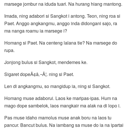
marsege jombur na iduda tuari. Na hurang hiang mantong.
Imada, ning adabori si Sangkot i antong. Teon, ning roa si
Paet. Anggo angkangmu, anggo inda didongani sajo, ra
ma nanga roamu ia marsege i?
Homang si Paet. Na centeng lalana tie? Na marsege do
rupa.
Jonjong bulus si Sangkot, mendemes ke.
Sigaret dopeÃ¢â‚¬Â¦. ning si Paet.
Len di angkangmu, so mangidup ia, ning si Sangkot.
Homang muse adaborui. Laos ke maripas-ipas. Hum na
mago dope sambelok, laos mangkair ma alak na di lopo i.
Pas muse idaho mamolus muse anak boru na laos tu
pancur. Bancut bulus. Na iambang sa muse do ia na ipartai