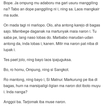
Bope. Ja ompung mu adaboru ma gari usuru manggiling
na? Tabo an dope panggiling ni i, ning sa. Laos mangkair
ma sude.
On mada tagi ni marlopo. Olo, aha antong karejo di bagas
sajo. Mambege daganak na martunyak maia naron i. Tu
saba pe, lang naso lobas do. Marbabo marudan-udan
antong da, inda lobas i, kanen. Mitir ma naron pat niba di
lupak i.
Tes paet jolo, ning bayo laos ipajuguksa.
Bo, ro homu, Ompung, ning si Sangkot.
Ro mantong, ning bayo i, Si Matnur. Markurung pe iba di
bagas, hum na marsipaligi-ligian ma naron dot iboto muyu
i. Inda nanga?
Anggoi ba. Tarjomak iba muse naron.