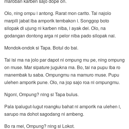
maroban karben sajo dope on.
Olo, ning ompu i antong. Rarat mon carito. Tai najolo
marpili jabat iba amporik tembakon i. Songgop boto
silopak di ujung ni karben niba, i ayak dei. Olo, na
godangan dontong arga ni pelor niba pado silopak nai.
Mondok-ondok si Tapa. Botul do bai.
Tai isi ma na jolo par dapot ni ompung mu pe, ning ompung
on muse. Mar sipature jugukna ma. Bo, tai na pupu iba ro
manembak tu saba. Ompungmu na mamuro muse. Pupu
ulehen amporik pune. Olo, na jop sajo roa ni ompungmu.
Ngoni, Ompung? ning si Tapa bulus.
Pala ipalugut-lugut roangku bahat ni amporik na ulehen i,
sarupo ma dohot sagodang ni ambeng.
Bo ra mei, Ompung? ning si Lokot.