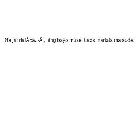
Na jat daiÃ¢â‚¬Â¦, ning bayo muse. Laos martata ma sude.