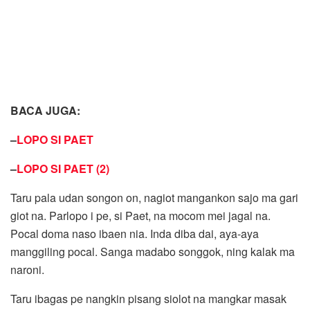
BACA JUGA:
–
LOPO SI PAET
–
LOPO SI PAET (2)
Taru pala udan songon on, nagiot mangankon sajo ma gari
giot na. Parlopo i pe, si Paet, na mocom mei jagal na.
Pocal doma naso ibaen nia. Inda diba dai, aya-aya
manggiling pocal. Sanga madabo songgok, ning kalak ma
naroni.
Taru ibagas pe nangkin pisang siolot na mangkar masak