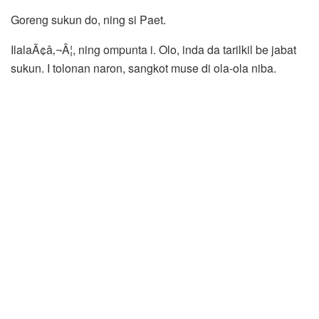
Goreng sukun do, ning si Paet.
IlalaÃ¢â‚¬Â¦, ning ompunta i. Olo, inda da tarilkil be jabat
sukun. I tolonan naron, sangkot muse di ola-ola niba.