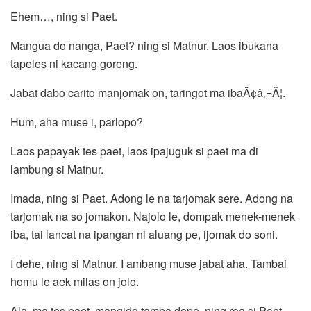
Ehem…, ning si Paet.
Mangua do nanga, Paet? ning si Matnur. Laos ibukana
tapeles ni kacang goreng.
Jabat dabo carito manjomak on, taringot ma ibaÃ¢â‚¬Â¦.
Hum, aha muse i, parlopo?
Laos papayak tes paet, laos ipajuguk si paet ma di
lambung si Matnur.
Imada, ning si Paet. Adong le na tarjomak sere. Adong na
tarjomak na so jomakon. Najolo le, dompak menek-menek
iba, tai lancat na ipangan ni aluang pe, ijomak do soni.
I dehe, ning si Matnur. I ambang muse jabat aha. Tambai
homu le aek milas on jolo.
Ala, ma tes paet, mangido tamba dope, ning roa si Paet.