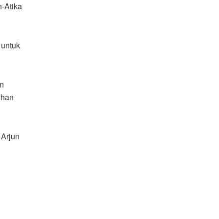
n-Atika
 untuk
an
ihan
 Arjun