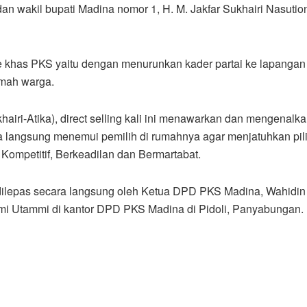
an wakil bupati Madina nomor 1, H. M. Jakfar Sukhairi Nasutio
 khas PKS yaitu dengan menurunkan kader partai ke lapangan
umah warga.
ri-Atika), direct selling kali ini menawarkan dan mengenalk
langsung menemui pemilih di rumahnya agar menjatuhkan pil
ompetitif, Berkeadilan dan Bermartabat.
dilepas secara langsung oleh Ketua DPD PKS Madina, Wahidin
mi Utammi di kantor DPD PKS Madina di Pidoli, Panyabungan.