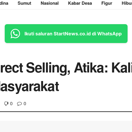
dina
Sumut
Nasional
Kabar Desa
Figur
Hibu
Ikuti saluran StartNews.co.id di WhatsApp
ect Selling, Atika: Ka
asyarakat
0
0