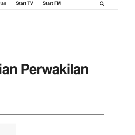
ran
Start TV
Start FM
lian Perwakilan