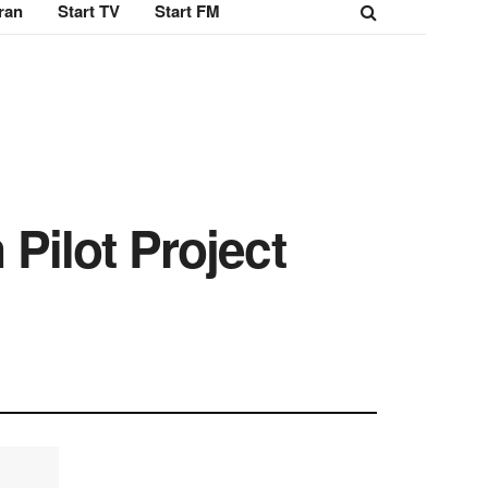
ran
Start TV
Start FM
ilot Project