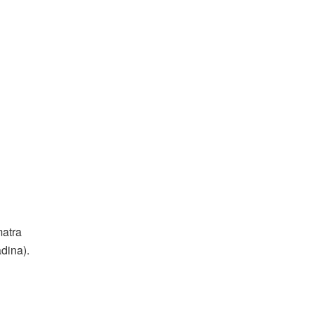
matra
dina).