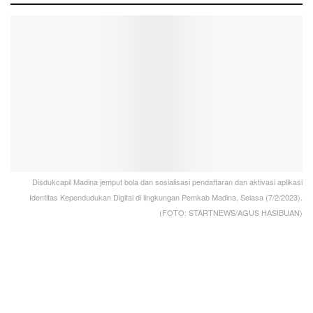
Disdukcapil Madina jemput bola dan sosialisasi pendaftaran dan aktivasi aplikasi
Identitas Kependudukan Digital di lingkungan Pemkab Madina, Selasa (7/2/2023).
(FOTO: STARTNEWS/AGUS HASIBUAN)