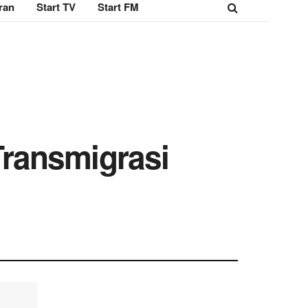
ran
Start TV
Start FM
ransmigrasi