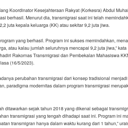
ang Koordinator Kesejahteraan Rakyat (Korkesra) Abdul Muha
si berhasil. Menurut dia, transmigrasi saat ini telah memindah
juta kepala keluarga (KK) atau sekitar 9,2 juta jiwa.
 program yang berhasil. Program ini sukses memindahkan, mena
ga, atau kalau jumlah seluruhnya mencapai 9,2 juta jiwa,” kata
nghadiri Rakornas Transmigrasi dan Pembekalan Mahasiswa KK
asa (16/5/2023).
adanya perubahan transmigrasi dari konsep tradisional menjadi
kan, paradigma modernitas dalam program transmigrasi merupa
ah ditawarkan sejak tahun 2018 yang dikenal sebagai transmigr
han transmigrasi yang tengah dihadapi saat ini. Program ini 
n transmigran hanya dalam waktu kurang dari 1 tahun,” urai