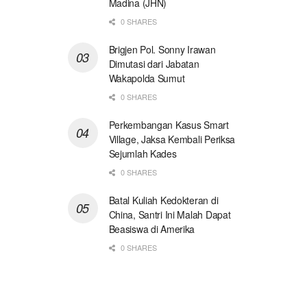
Madina (JHN)
0 SHARES
Brigjen Pol. Sonny Irawan
Dimutasi dari Jabatan
Wakapolda Sumut
0 SHARES
Perkembangan Kasus Smart
Village, Jaksa Kembali Periksa
Sejumlah Kades
0 SHARES
Batal Kuliah Kedokteran di
China, Santri Ini Malah Dapat
Beasiswa di Amerika
0 SHARES