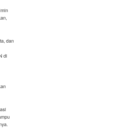
imin
kan,
ta, dan
N di
kan
asi
mampu
nya.